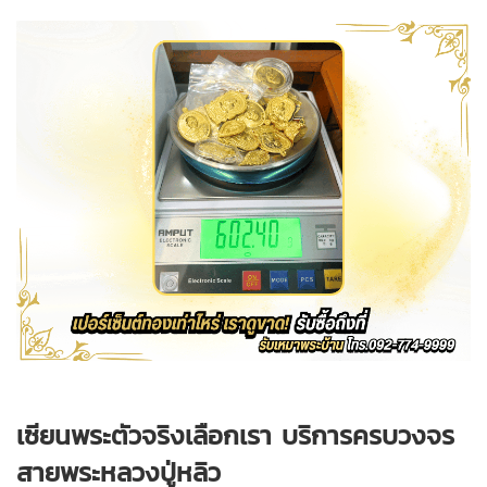
เซียนพระตัวจริงเลือกเรา บริการครบวงจร
สายพระหลวงปู่หลิว