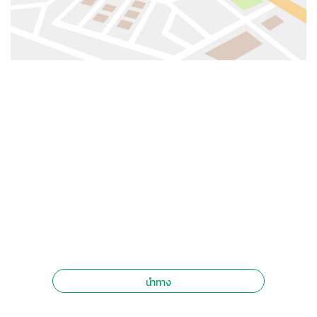
นำทาง